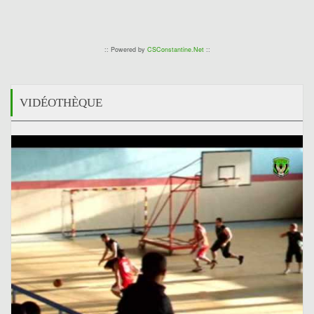
:: Powered by
CSConstantine.Net
::
VIDÉOTHÈQUE