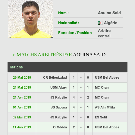
Aouina Said
Nom :
Algérie
Nationalité :
Arbitre
Fonction / Position
central
MATCHS ARBITRÉS PAR
AOUINA SAID
Matchs
26 Mai 2019
CR Bélouizdad
1
-
0
USM Bel Abbes
21 Mai 2019
USM Alger
1
-
1
MC Oran
21 Avr 2019
JS Kabylie
4
-
2
MC Oran
01 Avr 2019
JS Saoura
4
-
1
AS Aïn M'lila
02 Mar 2019
JS Kabylie
1
-
0
ES Sétif
11 Jan 2019
O Médéa
2
-
0
USM Bel Abbes