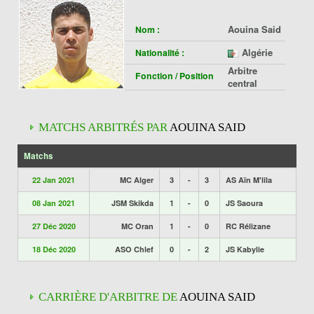
Aouina Said
Nom :
Algérie
Nationalité :
Arbitre
Fonction / Position
central
MATCHS ARBITRÉS PAR
AOUINA SAID
Matchs
22 Jan 2021
MC Alger
3
-
3
AS Aïn M'lila
08 Jan 2021
JSM Skikda
1
-
0
JS Saoura
27 Déc 2020
MC Oran
1
-
0
RC Rélizane
18 Déc 2020
ASO Chlef
0
-
2
JS Kabylie
CARRIÈRE D'ARBITRE DE
AOUINA SAID