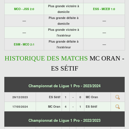
Plus grande victoire à
MCO - JSS 2:0
ESS - MCEB 1:0
domicile
Plus grande défaite à
----
----
domicile
Plus grande victoire à
----
----
l'extérieur
Plus grande défaite à
ESM - MCO 2:1
----
l'extérieur
HISTORIQUE DES MATCHS
MC ORAN -
ES SÉTIF
Championnat de Ligue 1 Pro - 2023/2024
29/12/2023
ES Sétif
1
-
0
MC Oran
17/05/2024
MC Oran
4
-
1
ES Sétif
Championnat de Ligue 1 Pro - 2022/2023