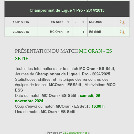
Championnat de Ligue 1 Pro - 2014/2015
16/01/2015
ES Sétif
1
-
2
MC Oran
29/05/2015
MC Oran
2
-
1
ES Sétif
PRÉSENTATION DU MATCH
MC ORAN - ES
SÉTIF
Toutes les informations sur le match
MC Oran - ES Sétif
,
Journée de
Championnat de Ligue 1 Pro - 2024/2025
Statistiques, chiffres, et historique des rencontres des
équipes de football
MCOran - ESSétif
, Abréviation:
MCO -
ESS
Date du match
MC Oran - ES Sétif :
samedi, 09
novembre 2024
.
Coup d'envoi du match
MCOran - ESSétif
:
16:00 h
Lieu du match
MC Oran - ES Sétif
:
:: Powered by
CSConstantine.Net
::