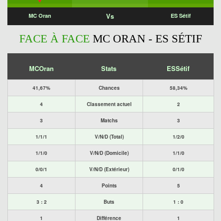
Vs
MC Oran
ES Sétif
FACE À FACE
MC ORAN - ES SÉTIF
MCOran
Stats
ESSétif
41,67%
Chances
58,34%
4
Classement actuel
2
3
Matchs
3
1/1/1
V/N/D (Total)
1/2/0
1/1/0
V/N/D (Domicile)
1/1/0
0/0/1
V/N/D (Extérieur)
0/1/0
4
Points
5
3 : 2
Buts
1 : 0
1
Différence
1