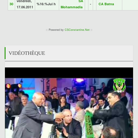
vendredi,
SA
30
%16:%Jui h
-
CA Batna
17.06.2011
Mohammadia
:: Powered by
CSConstantine.Net
::
VIDÉOTHÈQUE