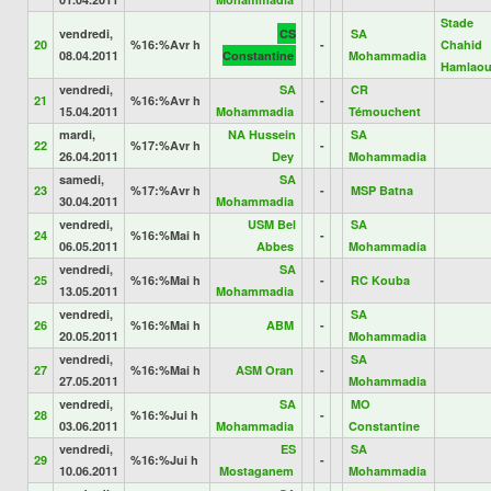
Stade
vendredi,
CS
SA
20
%16:%Avr h
-
Chahid
08.04.2011
Constantine
Mohammadia
Hamlaou
vendredi,
SA
CR
21
%16:%Avr h
-
15.04.2011
Mohammadia
Témouchent
mardi,
NA Hussein
SA
22
%17:%Avr h
-
26.04.2011
Dey
Mohammadia
samedi,
SA
23
%17:%Avr h
-
MSP Batna
30.04.2011
Mohammadia
vendredi,
USM Bel
SA
24
%16:%Mai h
-
06.05.2011
Abbes
Mohammadia
vendredi,
SA
25
%16:%Mai h
-
RC Kouba
13.05.2011
Mohammadia
vendredi,
SA
26
%16:%Mai h
ABM
-
20.05.2011
Mohammadia
vendredi,
SA
27
%16:%Mai h
ASM Oran
-
27.05.2011
Mohammadia
vendredi,
SA
MO
28
%16:%Jui h
-
03.06.2011
Mohammadia
Constantine
vendredi,
ES
SA
29
%16:%Jui h
-
10.06.2011
Mostaganem
Mohammadia