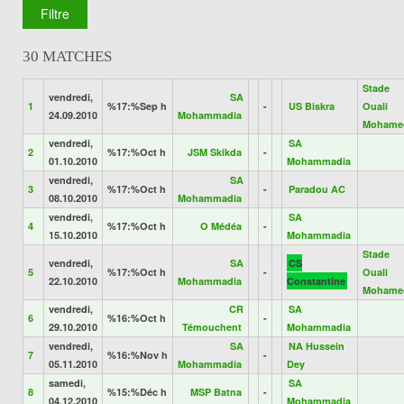
30 MATCHES
Stade
vendredi,
SA
1
%17:%Sep h
-
US Biskra
Ouali
24.09.2010
Mohammadia
Mohame
vendredi,
SA
2
%17:%Oct h
JSM Skikda
-
01.10.2010
Mohammadia
vendredi,
SA
3
%17:%Oct h
-
Paradou AC
08.10.2010
Mohammadia
vendredi,
SA
4
%17:%Oct h
O Médéa
-
15.10.2010
Mohammadia
Stade
vendredi,
SA
CS
5
%17:%Oct h
-
Ouali
22.10.2010
Mohammadia
Constantine
Mohame
vendredi,
CR
SA
6
%16:%Oct h
-
29.10.2010
Témouchent
Mohammadia
vendredi,
SA
NA Hussein
7
%16:%Nov h
-
05.11.2010
Mohammadia
Dey
samedi,
SA
8
%15:%Déc h
MSP Batna
-
04.12.2010
Mohammadia