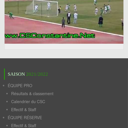
SAISON
2021/2022
ÉQUIPE PRO
Résultats & classement
Calendrier du CSC
Effectif & Staff
ÉQUIPE RÉSERVE
Effectif & Staff