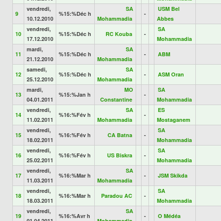
vendredi,
SA
USM Bel
9
%15:%Déc h
-
10.12.2010
Mohammadia
Abbes
vendredi,
SA
10
%15:%Déc h
RC Kouba
-
17.12.2010
Mohammadia
mardi,
SA
11
%15:%Déc h
-
ABM
21.12.2010
Mohammadia
samedi,
SA
12
%15:%Déc h
-
ASM Oran
25.12.2010
Mohammadia
mardi,
MO
SA
13
%15:%Jan h
-
04.01.2011
Constantine
Mohammadia
vendredi,
SA
ES
14
%16:%Fév h
-
11.02.2011
Mohammadia
Mostaganem
vendredi,
SA
15
%16:%Fév h
CA Batna
-
18.02.2011
Mohammadia
vendredi,
SA
16
%16:%Fév h
US Biskra
-
25.02.2011
Mohammadia
vendredi,
SA
17
%16:%Mar h
-
JSM Skikda
11.03.2011
Mohammadia
vendredi,
SA
18
%16:%Mar h
Paradou AC
-
18.03.2011
Mohammadia
vendredi,
SA
19
%16:%Avr h
-
O Médéa
01.04.2011
Mohammadia