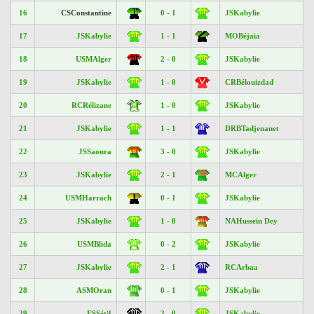
16
CSConstantine
0 - 1
JSKabylie
17
JSKabylie
1 - 1
MOBéjaia
18
USMAlger
2 - 0
JSKabylie
19
JSKabylie
1 - 0
CRBélouizdad
20
RCRélizane
1 - 0
JSKabylie
21
JSKabylie
1 - 1
DRBTadjenanet
22
JSSaoura
3 - 0
JSKabylie
23
JSKabylie
2 - 1
MCAlger
24
USMHarrach
0 - 1
JSKabylie
25
JSKabylie
1 - 0
NAHussein Dey
26
USMBlida
0 - 2
JSKabylie
27
JSKabylie
2 - 1
RCArbaa
28
ASMOran
0 - 1
JSKabylie
29
ESSétif
2 - 0
JSKabylie