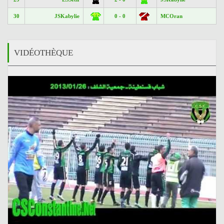
30
JSKabylie
0 - 0
MCOran
VIDÉOTHÈQUE