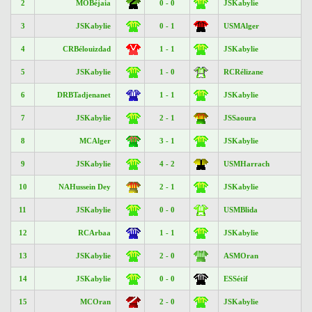
2
MOBéjaia
0 - 0
JSKabylie
3
JSKabylie
0 - 1
USMAlger
4
CRBélouizdad
1 - 1
JSKabylie
5
JSKabylie
1 - 0
RCRélizane
6
DRBTadjenanet
1 - 1
JSKabylie
7
JSKabylie
2 - 1
JSSaoura
8
MCAlger
3 - 1
JSKabylie
9
JSKabylie
4 - 2
USMHarrach
10
NAHussein Dey
2 - 1
JSKabylie
11
JSKabylie
0 - 0
USMBlida
12
RCArbaa
1 - 1
JSKabylie
13
JSKabylie
2 - 0
ASMOran
14
JSKabylie
0 - 0
ESSétif
15
MCOran
2 - 0
JSKabylie