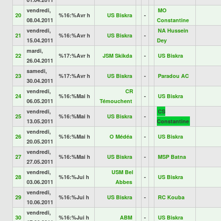
vendredi,
MO
20
%16:%Avr h
US Biskra
-
08.04.2011
Constantine
vendredi,
NA Hussein
21
%16:%Avr h
US Biskra
-
15.04.2011
Dey
mardi,
22
%17:%Avr h
JSM Skikda
-
US Biskra
26.04.2011
samedi,
23
%17:%Avr h
US Biskra
-
Paradou AC
30.04.2011
vendredi,
CR
24
%16:%Mai h
-
US Biskra
06.05.2011
Témouchent
vendredi,
CS
25
%16:%Mai h
US Biskra
-
13.05.2011
Constantine
vendredi,
26
%16:%Mai h
O Médéa
-
US Biskra
20.05.2011
vendredi,
27
%16:%Mai h
US Biskra
-
MSP Batna
27.05.2011
vendredi,
USM Bel
28
%16:%Jui h
-
US Biskra
03.06.2011
Abbes
vendredi,
29
%16:%Jui h
US Biskra
-
RC Kouba
10.06.2011
vendredi,
30
%16:%Jui h
ABM
-
US Biskra