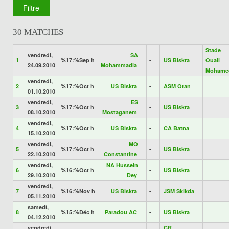
30 MATCHES
Stade
vendredi,
SA
1
%17:%Sep h
-
US Biskra
Ouali
24.09.2010
Mohammadia
Mohame
vendredi,
2
%17:%Oct h
US Biskra
-
ASM Oran
01.10.2010
vendredi,
ES
3
%17:%Oct h
-
US Biskra
08.10.2010
Mostaganem
vendredi,
4
%17:%Oct h
US Biskra
-
CA Batna
15.10.2010
vendredi,
MO
5
%17:%Oct h
-
US Biskra
22.10.2010
Constantine
vendredi,
NA Hussein
6
%16:%Oct h
-
US Biskra
29.10.2010
Dey
vendredi,
7
%16:%Nov h
US Biskra
-
JSM Skikda
05.11.2010
samedi,
8
%15:%Déc h
Paradou AC
-
US Biskra
04.12.2010
vendredi,
CR