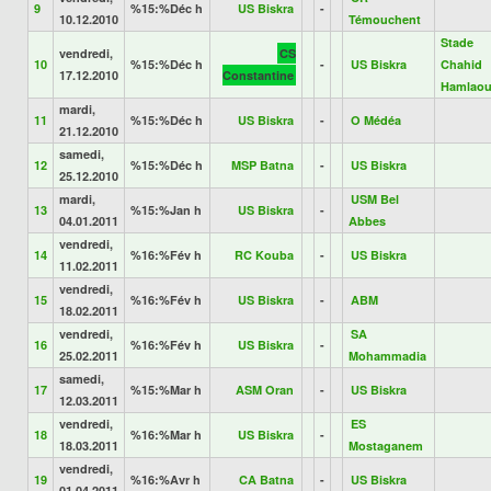
9
%15:%Déc h
US Biskra
-
10.12.2010
Témouchent
Stade
vendredi,
CS
10
%15:%Déc h
-
US Biskra
Chahid
17.12.2010
Constantine
Hamlaou
mardi,
11
%15:%Déc h
US Biskra
-
O Médéa
21.12.2010
samedi,
12
%15:%Déc h
MSP Batna
-
US Biskra
25.12.2010
mardi,
USM Bel
13
%15:%Jan h
US Biskra
-
04.01.2011
Abbes
vendredi,
14
%16:%Fév h
RC Kouba
-
US Biskra
11.02.2011
vendredi,
15
%16:%Fév h
US Biskra
-
ABM
18.02.2011
vendredi,
SA
16
%16:%Fév h
US Biskra
-
25.02.2011
Mohammadia
samedi,
17
%15:%Mar h
ASM Oran
-
US Biskra
12.03.2011
vendredi,
ES
18
%16:%Mar h
US Biskra
-
18.03.2011
Mostaganem
vendredi,
19
%16:%Avr h
CA Batna
-
US Biskra
01.04.2011